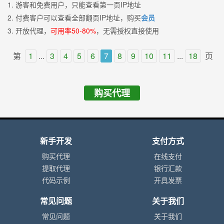
1. 游客和免费用户，只能查看第一页IP地址
2. 付费客户可以查看全部翻页IP地址，购买
会员
3. 开放代理，
可用率50-80%
，无需授权直接使用
第
1
...
3
4
5
6
7
8
9
10
11
...
18
页
购买代理
新手开发
支付方式
购买代理
在线支付
提取代理
银行汇款
代码示例
开具发票
常见问题
关于我们
常见问题
关于我们